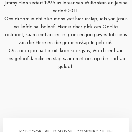
Jimmy dien sedert 1995 as leraar van Witfontein en Janine
sedert 2011.
Ons droom is dat elke mens wat hier instap, iets van Jesus
se liefde sal beleef. Hier is daar plek om God te
ontmoet, saam met ander te groei en jou gawes tot diens
van die Here en die gemeenskap te gebruik.
Ons nooi jou hartlik uit: kom soos jy is, word deel van
ons geloofsfamilie en stap saam met ons op die pad van
geloof.
KANTOORURE: DINSDAE, DONDERDAE EN