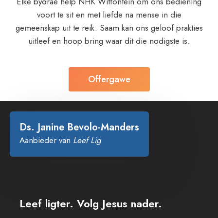
Elke bydrae help NHK Witfontein om ons bediening
voort te sit en met liefde na mense in die
gemeenskap uit te reik. Saam kan ons geloof prakties
uitleef en hoop bring waar dit die nodigste is.
Offergawe
“
Ds. Janine Bevolo-Manders
Aanbieder van
Leef Lig
Leef ligter. Volg Jesus nader.